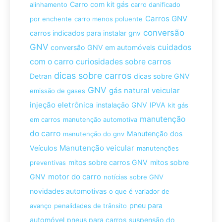
Carro com kit gás
alinhamento
carro danificado
Carros GNV
por enchente
carro menos poluente
conversão
carros indicados para instalar gnv
GNV
cuidados
conversão GNV em automóveis
com o carro
curiosidades sobre carros
dicas sobre carros
Detran
dicas sobre GNV
GNV
gás natural veicular
emissão de gases
injeção eletrônica
instalação GNV
IPVA
kit gás
manutenção
em carros
manutenção automotiva
do carro
Manutenção dos
manutenção do gnv
Manutenção veicular
Veículos
manutenções
mitos sobre carros GNV
mitos sobre
preventivas
motor do carro
GNV
notícias sobre GNV
novidades automotivas
o que é variador de
pneu para
avanço
penalidades de trânsito
automóvel
pneus para carros
suspensão do