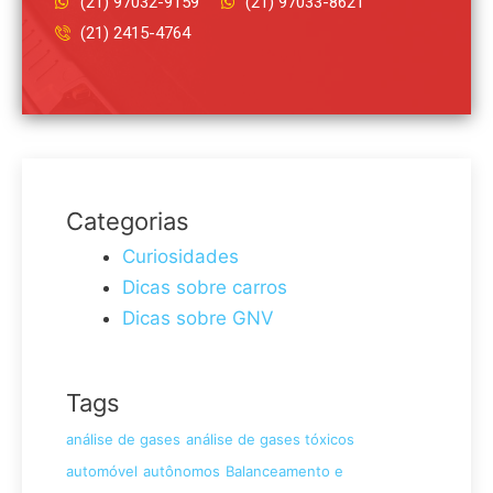
(21) 97032-9159
(21) 97033-8621
(21) 2415-4764
Categorias
Curiosidades
Dicas sobre carros
Dicas sobre GNV
Tags
análise de gases
análise de gases tóxicos
automóvel
autônomos
Balanceamento e